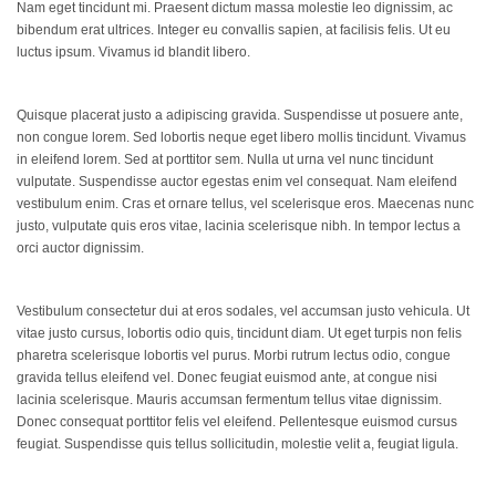
Nam eget tincidunt mi. Praesent dictum massa molestie leo dignissim, ac
bibendum erat ultrices. Integer eu convallis sapien, at facilisis felis. Ut eu
luctus ipsum. Vivamus id blandit libero.
Quisque placerat justo a adipiscing gravida. Suspendisse ut posuere ante,
non congue lorem. Sed lobortis neque eget libero mollis tincidunt. Vivamus
in eleifend lorem. Sed at porttitor sem. Nulla ut urna vel nunc tincidunt
vulputate. Suspendisse auctor egestas enim vel consequat. Nam eleifend
vestibulum enim. Cras et ornare tellus, vel scelerisque eros. Maecenas nunc
justo, vulputate quis eros vitae, lacinia scelerisque nibh. In tempor lectus a
orci auctor dignissim.
Vestibulum consectetur dui at eros sodales, vel accumsan justo vehicula. Ut
vitae justo cursus, lobortis odio quis, tincidunt diam. Ut eget turpis non felis
pharetra scelerisque lobortis vel purus. Morbi rutrum lectus odio, congue
gravida tellus eleifend vel. Donec feugiat euismod ante, at congue nisi
lacinia scelerisque. Mauris accumsan fermentum tellus vitae dignissim.
Donec consequat porttitor felis vel eleifend. Pellentesque euismod cursus
feugiat. Suspendisse quis tellus sollicitudin, molestie velit a, feugiat ligula.