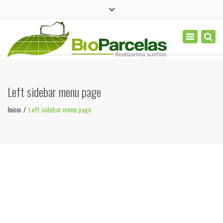
×
(+577) 656 6223
Toggle
navigation
contacto@bioparcelas.com
Left sidebar menu page
Inicio
Left sidebar menu page