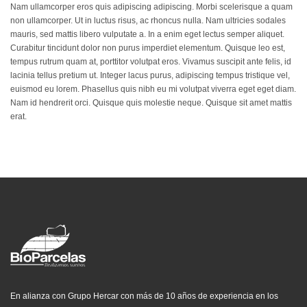
Nam ullamcorper eros quis adipiscing adipiscing. Morbi scelerisque a quam
non ullamcorper. Ut in luctus risus, ac rhoncus nulla. Nam ultricies sodales
mauris, sed mattis libero vulputate a. In a enim eget lectus semper aliquet.
Curabitur tincidunt dolor non purus imperdiet elementum. Quisque leo est,
tempus rutrum quam at, porttitor volutpat eros. Vivamus suscipit ante felis, id
lacinia tellus pretium ut. Integer lacus purus, adipiscing tempus tristique vel,
euismod eu lorem. Phasellus quis nibh eu mi volutpat viverra eget eget diam.
Nam id hendrerit orci. Quisque quis molestie neque. Quisque sit amet mattis
erat.
En alianza con Grupo Hercar con más de 10 años de experiencia en los