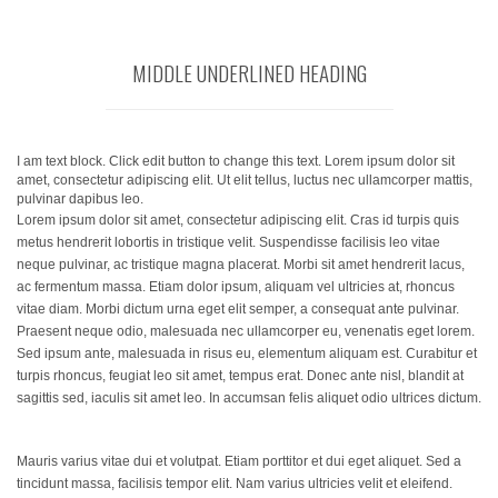
MIDDLE UNDERLINED HEADING
I am text block. Click edit button to change this text. Lorem ipsum dolor sit
amet, consectetur adipiscing elit. Ut elit tellus, luctus nec ullamcorper mattis,
pulvinar dapibus leo.
Lorem ipsum dolor sit amet, consectetur adipiscing elit. Cras id turpis quis
metus hendrerit lobortis in tristique velit. Suspendisse facilisis leo vitae
neque pulvinar, ac tristique magna placerat. Morbi sit amet hendrerit lacus,
ac fermentum massa. Etiam dolor ipsum, aliquam vel ultricies at, rhoncus
vitae diam. Morbi dictum urna eget elit semper, a consequat ante pulvinar.
Praesent neque odio, malesuada nec ullamcorper eu, venenatis eget lorem.
Sed ipsum ante, malesuada in risus eu, elementum aliquam est. Curabitur et
turpis rhoncus, feugiat leo sit amet, tempus erat. Donec ante nisl, blandit at
sagittis sed, iaculis sit amet leo. In accumsan felis aliquet odio ultrices dictum.
Mauris varius vitae dui et volutpat. Etiam porttitor et dui eget aliquet. Sed a
tincidunt massa, facilisis tempor elit. Nam varius ultricies velit et eleifend.