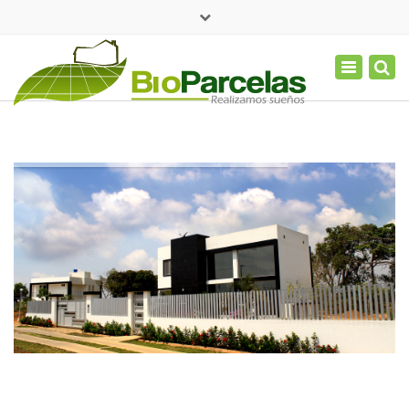
×
(+577) 656 6223
Toggle
navigation
contacto@bioparcelas.com